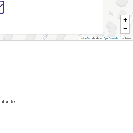
+
−
Leaflet
|
Map data ©
OpenStreetMap
contributors
ntialité