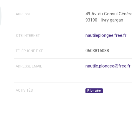
49 Av. du Consul Généra
ADRESSE
93190
livry gargan
nautileplongee.free.fr
SITE INTERNET
0603815088
TÉLÉPHONE FIXE
nautile.plongee@free.fr
ADRESSE EMAIL
ACTIVITÉS
Plongée