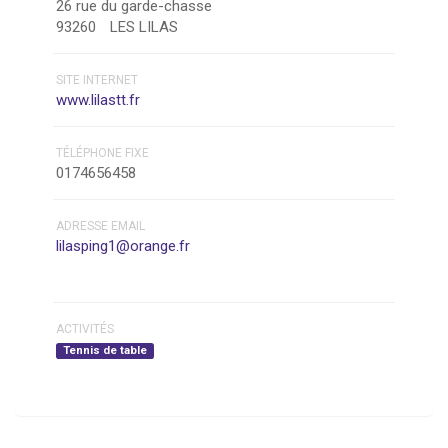
26 rue du garde-chasse
93260
LES LILAS
SITE INTERNET
www.lilastt.fr
TÉLÉPHONE FIXE
0174656458
ADRESSE EMAIL
lilasping1@orange.fr
ACTIVITÉS
Tennis de table