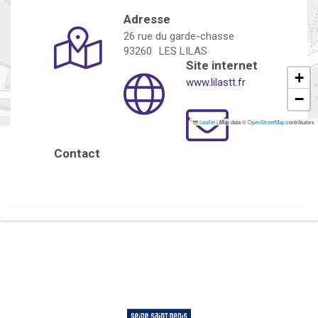
Adresse
26 rue du garde-chasse
93260
LES LILAS
Site internet
+
www.lilastt.fr
−
Leaflet
|
Map data ©
OpenStreetMap
contributors
Contact