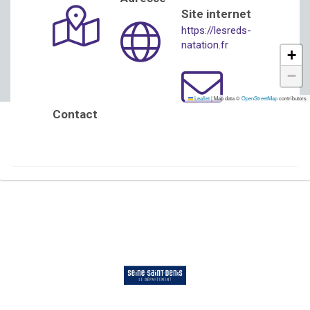
Site internet
https://lesreds-
natation.fr
+
−
Leaflet
|
Map data ©
OpenStreetMap
contributors
Contact