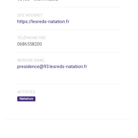
SITE INTERNET
https://lesreds-natation.fr
TÉLÉPHONE FIXE
0686558200
ADRESSE EMAIL
presidence@93.lesreds-natation.fr
ACTIVITÉS
Natation