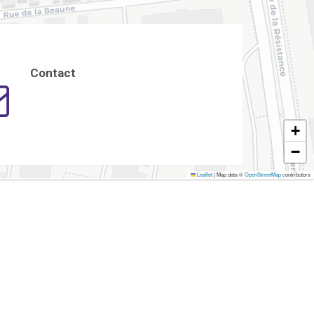
Contact
+
−
Leaflet
|
Map data ©
OpenStreetMap
contributors