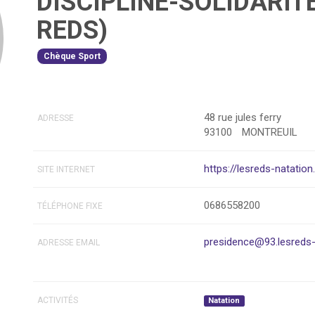
DISCIPLINE-SOLIDARITE
REDS)
Chèque Sport
48 rue jules ferry
ADRESSE
93100
MONTREUIL
https://lesreds-natation.
SITE INTERNET
0686558200
TÉLÉPHONE FIXE
presidence@93.lesreds-n
ADRESSE EMAIL
ACTIVITÉS
Natation