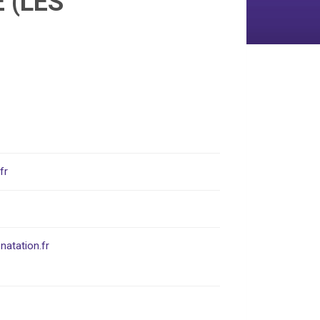
 (LES
fr
atation.fr