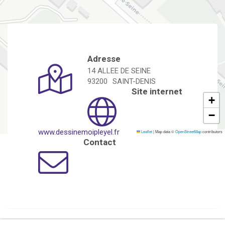
Adresse
14 ALLEE DE SEINE
93200
SAINT-DENIS
Site internet
+
−
www.dessinemoipleyel.fr
Leaflet
|
Map data ©
OpenStreetMap
contributors
Contact