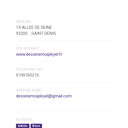
ADRESSE
14 ALLEE DE SEINE
93200
SAINT-DENIS
SITE INTERNET
www.dessinemoipleyel.fr
TÉLÉPHONE FIXE
0749760210
ADRESSE EMAIL
dessinemoipleyel@gmail.com
ACTIVITÉS
Aikido
Boxe