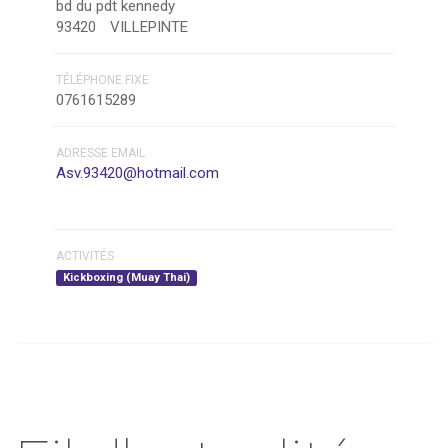
bd du pdt kennedy
93420
VILLEPINTE
TÉLÉPHONE FIXE
0761615289
ADRESSE EMAIL
Asv.93420@hotmail.com
ACTIVITÉS
Kickboxing (Muay Thai)